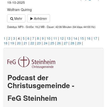
19-10-2025
Wolfram Quiring
Mehr
Anhören
Dateityp: MP3 - Größe: 19,2 MB - Dauer: 42:06 Minuten (64 kbps 44100 Hz)
1
|
2
|
3
| 4 |
5
|
6
|
7
|
8
|
9
|
10
|
11
|
12
|
13
|
14
|
15
|
16
|
17
|
18
|
19
|
20
|
21
|
22
|
23
|
24
|
25
|
26
|
27
|
28
|
29
|
Podcast der
Christusgemeinde -
FeG Steinheim