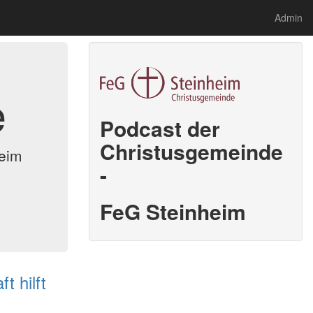
Admin
e
Podcast der
Christusgemeinde
heim
-
FeG Steinheim
t hilft