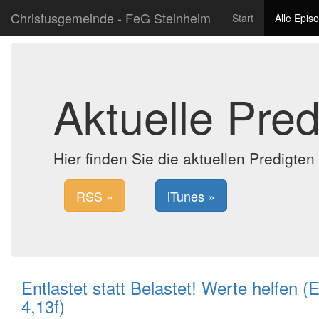
Christusgemeinde - FeG Steinheim
Start
Alle Epis
Aktuelle Pred
Hier finden Sie die aktuellen Predigte
RSS »
iTunes »
Entlastet statt Belastet! Werte helfen (
4,13f)